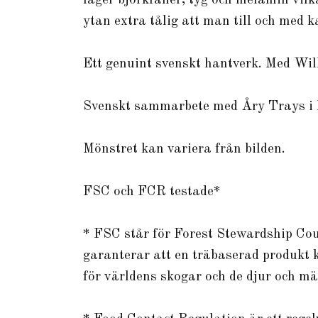
lager björkfanér, tyg och melamin vi
ytan extra tålig att man till och med 
Ett genuint svenskt hantverk. Med Wil
Svenskt sammarbete med Åry Trays i
Mönstret kan variera från bilden.
FSC och FCR testade*
* FSC står för Forest Stewardship Cou
garanterar att en träbaserad produkt 
för världens skogar och de djur och mä