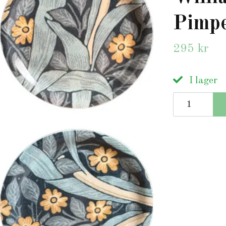
Pimpe
295 kr
I lager