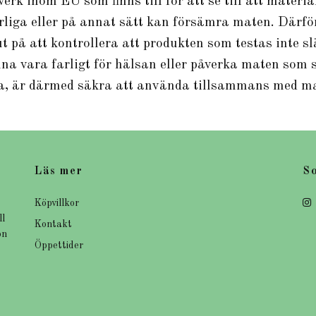
verk inom EU som finns till för att se till att mate
arliga eller på annat sätt kan försämra maten. Därf
t på att kontrollera att produkten som testas inte sl
na vara farligt för hälsan eller påverka maten som 
na, är därmed säkra att använda tillsammans med ma
Läs mer
So
Köpvillkor
ll
Kontakt
on
Öppettider