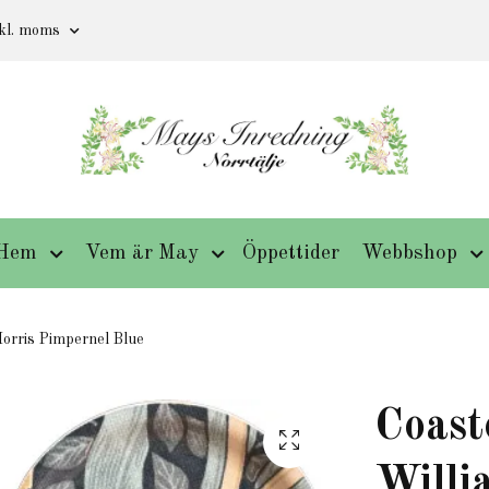
kl. moms
Hem
Vem är May
Öppettider
Webbshop
orris Pimpernel Blue
Coast
Willi