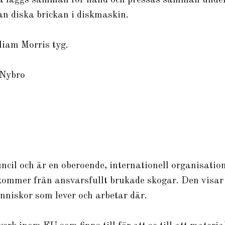
lka läggs samman för hand och pressas samman under
kan diska brickan i diskmaskin.
liam Morris tyg.
 Nybro
ncil och är en oberoende, internationell organisat
kommer från ansvarsfullt brukade skogar. Den visar 
nniskor som lever och arbetar där.