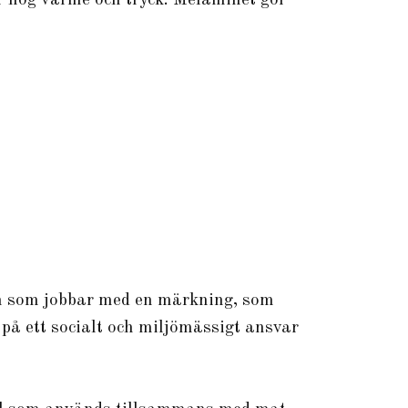
 hög värme och tryck. Melaminet gör
ion som jobbar med en märkning, som
på ett socialt och miljömässigt ansvar