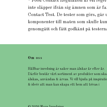
* Food Contact Regulation är ett regel
inte släpper ifrån sig ämnen som är f
Contact Test. De tester som görs, går u
komponenter till maten som skulle kun
genomgått och fått godkänt på tester
Om oss
Hållbar inredning är saker man älskar år efter år.
Därför består vårt sortiment av produkter som ska
älskas, användas & ärvas. Vi vill bjuda på inspirati
& ideér att man kan skapa ett hem att trivas i
© 2026 Mays Inredning