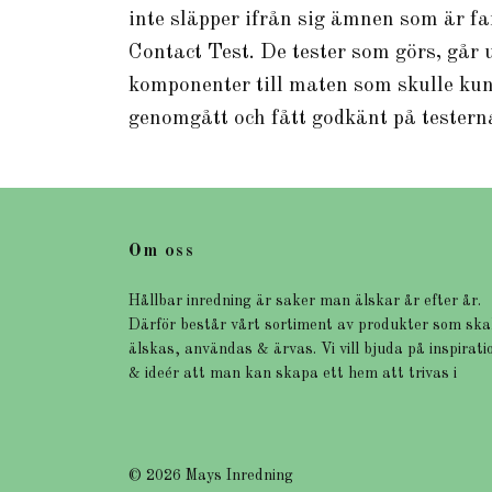
inte släpper ifrån sig ämnen som är f
Contact Test. De tester som görs, går u
komponenter till maten som skulle kun
genomgått och fått godkänt på tester
Om oss
Hållbar inredning är saker man älskar år efter år.
Därför består vårt sortiment av produkter som ska
älskas, användas & ärvas. Vi vill bjuda på inspirati
& ideér att man kan skapa ett hem att trivas i
© 2026 Mays Inredning