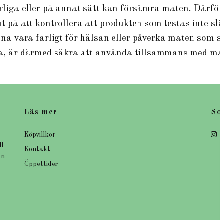
arliga eller på annat sätt kan försämra maten. Därf
t på att kontrollera att produkten som testas inte sl
na vara farligt för hälsan eller påverka maten som 
na, är därmed säkra att använda tillsammans med ma
Läs mer
So
Köpvillkor
ll
Kontakt
on
Öppettider