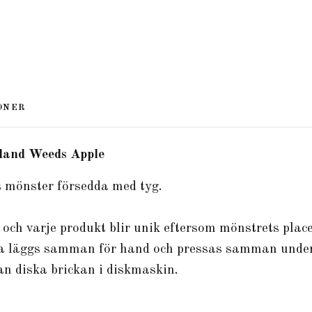
ONER
dland Weeds Apple
 mönster försedda med tyg.
r och varje produkt blir unik eftersom mönstrets place
lka läggs samman för hand och pressas samman under
kan diska brickan i diskmaskin.