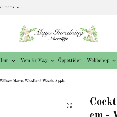
kl. moms
Hem
Vem är May
Öppettider
Webbshop
 William Morris Woodland Weeds Apple
Cockt
cm - 