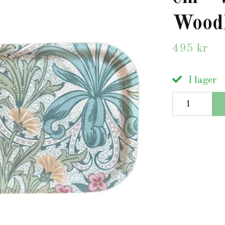
Wood
495 kr
I lager